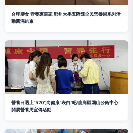
合理膳食 營養惠萬家 鄭州大學五附院全民營養周系列活
動圓滿結束
營養日遇上“520”,向健康“表白”吧!龍崗區園山公衛中心
開展營養周宣傳活動